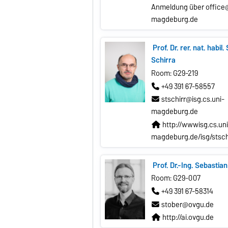
Anmeldung über office@
magdeburg.de
Prof. Dr. rer. nat. habil.
Schirra
Room: G29-219
+49 391 67-58557
stschirr@isg.cs.uni-
magdeburg.de
http://wwwisg.cs.uni
magdeburg.de/isg/stschi
Prof. Dr.-Ing. Sebastia
Room: G29-007
+49 391 67-58314
stober@ovgu.de
http://ai.ovgu.de