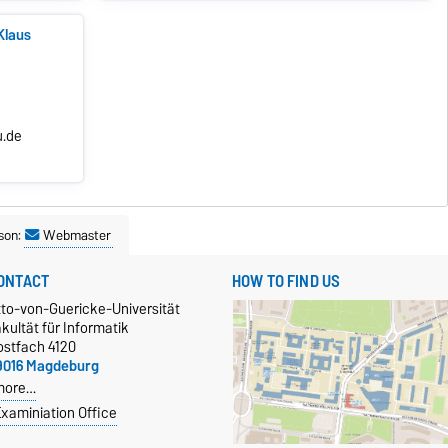
 Klaus
u.de
son:
Webmaster
ONTACT
HOW TO FIND US
tto-von-Guericke-Universität
kultät für Informatik
ostfach 4120
9016 Magdeburg
more…
xaminiation Office