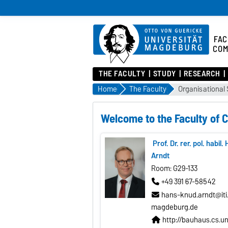
FAC
COM
THE FACULTY
STUDY
RESEARCH
Home
The Faculty
Organisational 
Welcome to the Faculty of 
Prof. Dr. rer. pol. habi
Arndt
Room: G29-133
+49 391 67-58542
hans-knud.arndt@iti.
magdeburg.de
http://bauhaus.cs.un