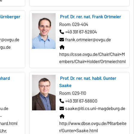
de
 Nürnberger
Prof. Dr. rer. nat. Frank Ortmeier
Room: G29-404
+49 391 67-52804
er@ovgu.de
frank.ortmeier@ovgu.de
vgu.de
https://csse.ovgu.de/Chair/Chair+M
embers/Chair+Holder/Ortmeier.html
rnhard
Prof. Dr. rer. nat. habil. Gunter
Saake
Room: G29-110
+49 391 67-58800
u.de
saake@iti.cs.uni-magdeburg.de
-
hard.html
http://www.dbse.ovgu.de/Mitarbeite
r/Gunter+Saake.html
Uhr,