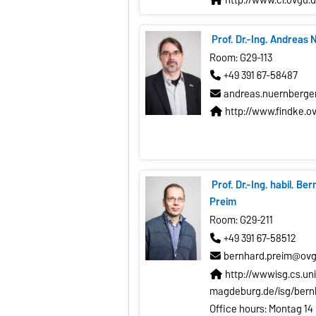
http://www.ci.ovgu.
Prof. Dr.-Ing. Andreas
Room: G29-113
+49 391 67-58487
andreas.nuernberg
http://www.findke.o
Prof. Dr.-Ing. habil. Be
Preim
Room: G29-211
+49 391 67-58512
bernhard.preim@ovg
http://wwwisg.cs.uni
magdeburg.de/isg/bern
Office hours: Montag 14 