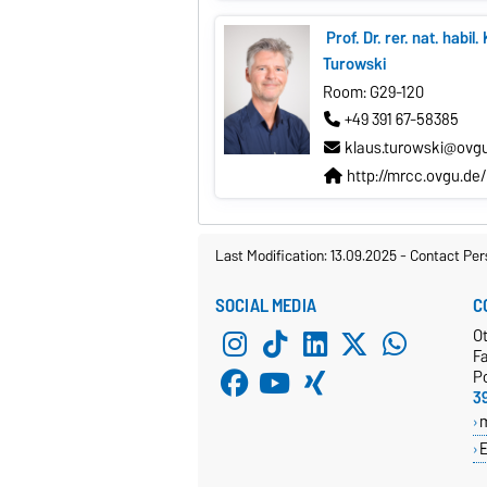
Prof. Dr. rer. nat. habil.
Turowski
Room: G29-120
+49 391 67-58385
klaus.turowski@ovg
http://mrcc.ovgu.de/
Last Modification: 13.09.2025
-
Contact Per
SOCIAL MEDIA
C
O
Fa
P
3
E