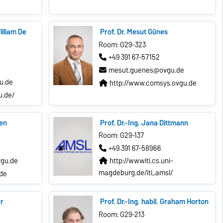
illiam De
Prof. Dr. Mesut Günes
Room: G29-323
+49 391 67-57152
mesut.guenes@ovgu.de
u.de
http://www.comsys.ovgu.de
u.de/
sen
Prof. Dr.-Ing. Jana Dittmann
Room: G29-137
+49 391 67-58966
vgu.de
http://wwwiti.cs.uni-
magdeburg.de/iti_amsl/
.de
er
Prof. Dr.-Ing. habil. Graham Horton
Room: G29-213