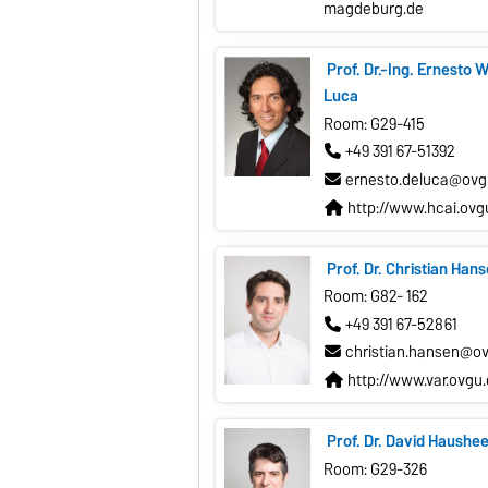
magdeburg.de
Prof. Dr.-Ing. Ernesto W
Luca
Room: G29-415
+49 391 67-51392
ernesto.deluca@ovg
http://www.hcai.ovg
Prof. Dr. Christian Han
Room: G82- 162
+49 391 67-52861
christian.hansen@o
http://www.var.ovgu
Prof. Dr. David Haushe
Room: G29-326