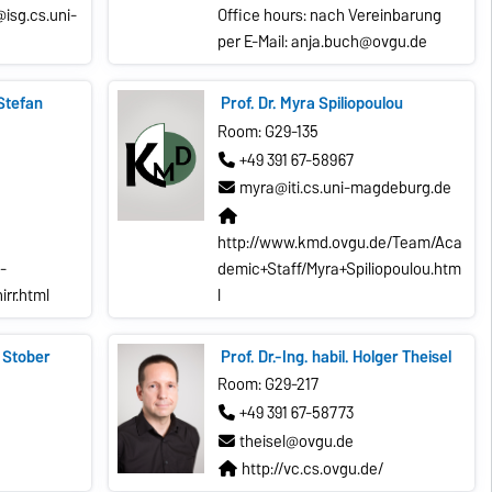
isg.cs.uni-
Office hours: nach Vereinbarung
per E-Mail: anja.buch@ovgu.de
 Stefan
Prof. Dr. Myra Spiliopoulou
Room: G29-135
+49 391 67-58967
myra@iti.cs.uni-magdeburg.de
http://www.kmd.ovgu.de/Team/Aca
-
demic+Staff/Myra+Spiliopoulou.htm
rr.html
l
n Stober
Prof. Dr.-Ing. habil. Holger Theisel
Room: G29-217
+49 391 67-58773
theisel@ovgu.de
http://vc.cs.ovgu.de/