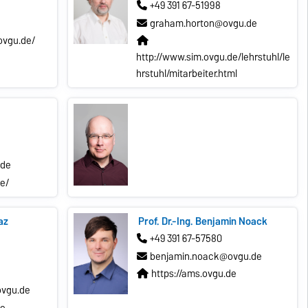
+49 391 67-51998
graham.horton@ovgu.de
ovgu.de/
http://www.sim.ovgu.de/lehrstuhl/le
hrstuhl/mitarbeiter.html
.de
de/
naz
Prof. Dr.-Ing. Benjamin Noack
+49 391 67-57580
benjamin.noack@ovgu.de
https://ams.ovgu.de
vgu.de