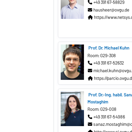
+49 391 67-58829
hausheer@ovgu.de
https://www.netsys.
Prof. Dr. Michael Kuhn
Room: G29-308
+49 391 67-52632
michael.kuhn@ovgu
https://parcio.ovgu.
Prof. Dr.-Ing. habil. Sa
Mostaghim
Room: G29-008
+49 391 67-54986
sanaz.mostaghim@o